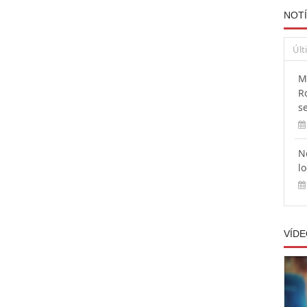
NOTÍ
Últ
M
R
s
N
l
VÍD