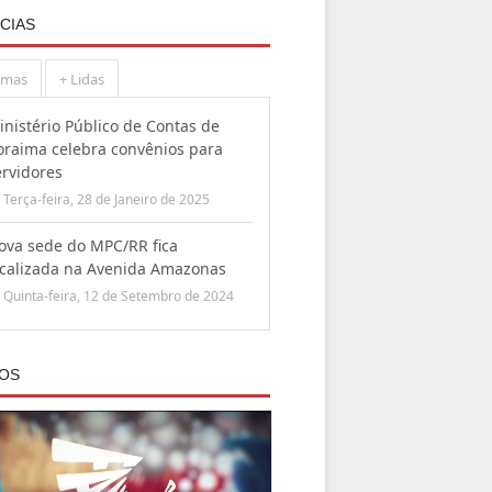
CIAS
imas
+ Lidas
inistério Público de Contas de
oraima celebra convênios para
ervidores
Terça-feira, 28 de Janeiro de 2025
ova sede do MPC/RR fica
ocalizada na Avenida Amazonas
Quinta-feira, 12 de Setembro de 2024
EOS