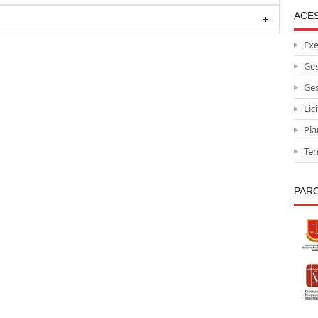
ACE
Ex
Ges
Ges
Lic
Pla
Ter
PAR